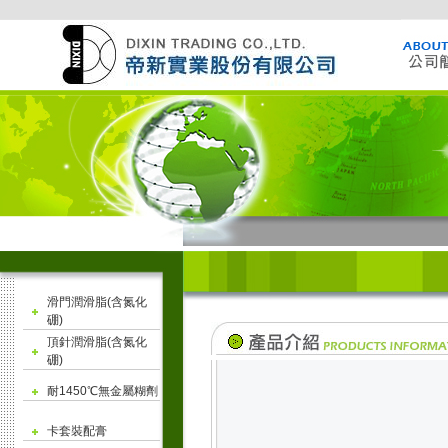
滑門潤滑脂(含氮化
硼)
頂針潤滑脂(含氮化
硼)
耐1450℃無金屬糊劑
卡套裝配膏