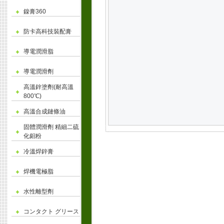
鎳膏360
防卡高科技裝配膏
導電潤滑脂
導電潤滑劑
高溫鋅塗劑(耐高溫
800℃)
高溫合成鏈條油
固體潤滑劑 精細二硫
化鉬粉
冷溫焊鋅膏
焊機電極脂
水性離型劑
コンタクト グリース