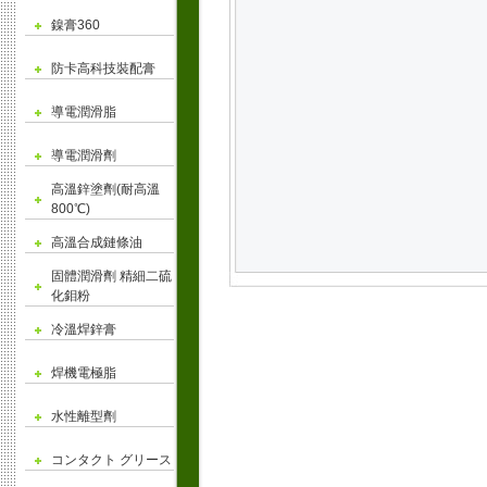
鎳膏360
防卡高科技裝配膏
導電潤滑脂
導電潤滑劑
高溫鋅塗劑(耐高溫
800℃)
高溫合成鏈條油
固體潤滑劑 精細二硫
化鉬粉
冷溫焊鋅膏
焊機電極脂
水性離型劑
コンタクト グリース