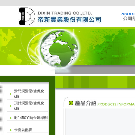
滑門潤滑脂(含氮化
硼)
頂針潤滑脂(含氮化
硼)
耐1450℃無金屬糊劑
卡套裝配膏