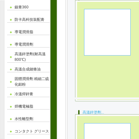
鎳膏360
防卡高科技裝配膏
導電潤滑脂
導電潤滑劑
高溫鋅塗劑(耐高溫
800℃)
高溫合成鏈條油
固體潤滑劑 精細二硫
化鉬粉
冷溫焊鋅膏
焊機電極脂
高溫鋅塗劑...
水性離型劑
コンタクト グリース