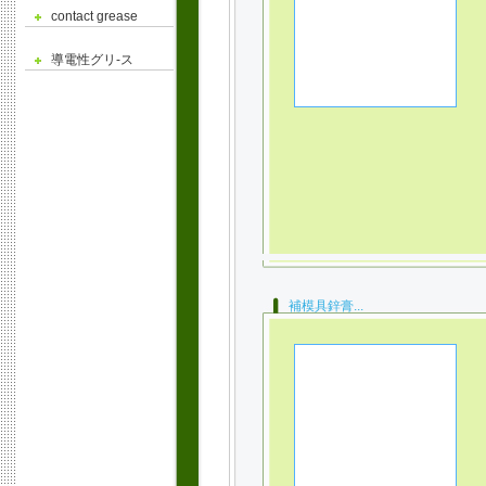
contact grease
導電性グリ-ス
補模具鋅膏...