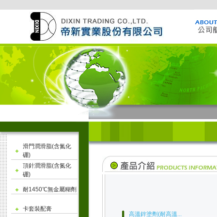
滑門潤滑脂(含氮化
硼)
頂針潤滑脂(含氮化
硼)
耐1450℃無金屬糊劑
卡套裝配膏
高溫鋅塗劑(耐高溫...